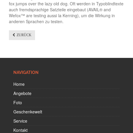
fox jumps over the lazy old dog. Oft werden in Typoblindtexte
auch fremdsprachige Satzteile eingebaut (AVAIL® and
Wefox™ are testing aussi la Kerning), um die Wirkung in
anderen Sprachen zu testen.
ZURÜCK
NAVIGATION
Home
Angebote
Foto
Geschenkewelt
Service
Kontakt